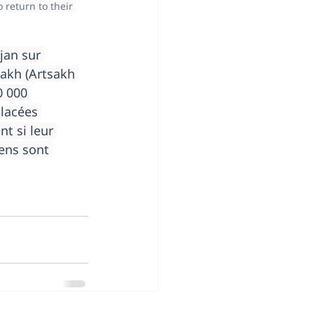
return to their 
jan sur 
akh (Artsakh 
0 000 
lacées 
t si leur 
iens sont 