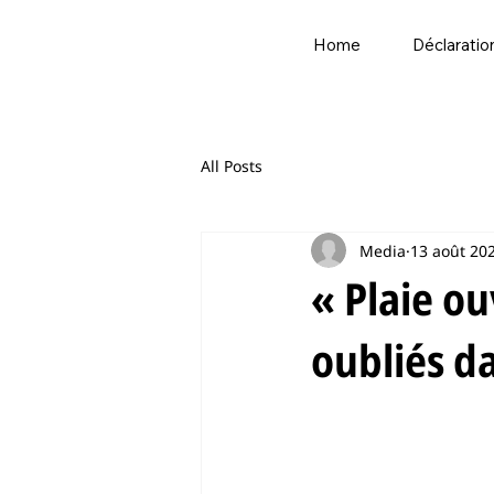
Home
Déclaratio
All Posts
Media
13 août 20
« Plaie o
oubliés da