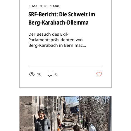
3. Mai 2026
∙
1
Min.
SRF-Bericht: Die Schweiz im
Berg-Karabach-Dilemma
Der Besuch des Exil-
Parlamentspräsidenten von
Berg-Karabach in Bern macht
deutlich, wie sehr die
Anliegen der Vertriebenen
zwischen geopolitischen
Interessen und
völkerrechtlichen Realitäten
16
0
zu zerrieben drohen. Mehr
dazu im SRF-Beitrag:
Karabach-Armenier bringen
Schweiz in aussenpolitisches
Dilemma