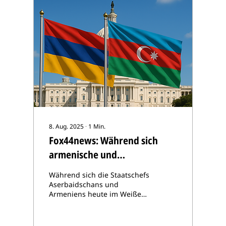
8. Aug. 2025
∙
1
Min.
Fox44news: Während sich
armenische und
aserbaidschanische
Während sich die Staatschefs
Staatschefs in Washington
Aserbaidschans und
Armeniens heute im Weißen
treffen, fordert CSI die
Haus treffen, fordert CSI
Freilassung von Gefangenen
Präsident Trump auf, die
Schweizer...
und die Rückkehr nach