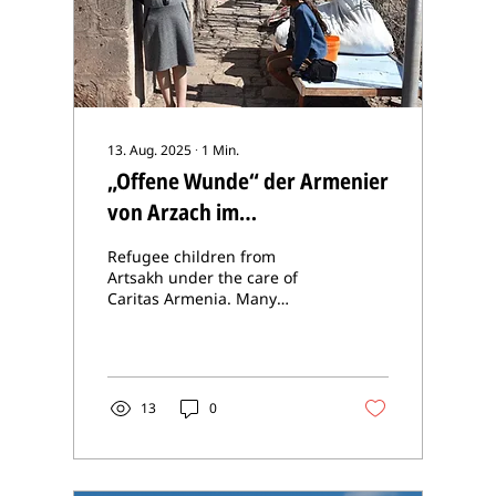
13. Aug. 2025
∙
1
Min.
„Offene Wunde“ der Armenier
von Arzach im
Friedensabkommen
Refugee children from
vergessen
Artsakh under the care of
Caritas Armenia. Many
refugees long to return to
their homeland. (Photo
courtesy Caritas...
13
0