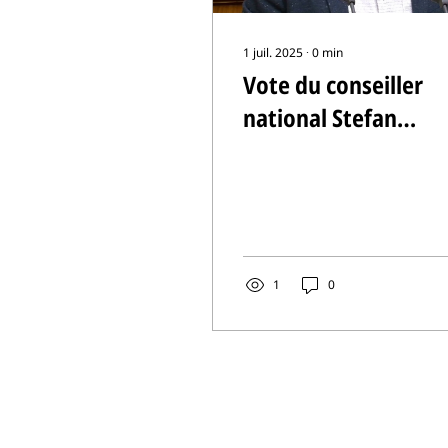
1 juil. 2025
∙
0
min
Vote du conseiller
national Stefan
Müller-Altermatt su
le Haut-Karabagh
1
0