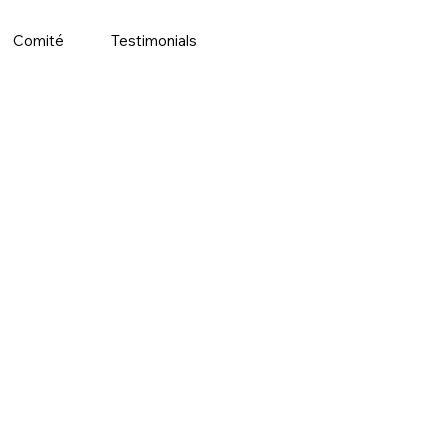
Comité
Testimonials
Plus d'actions
S'abonner