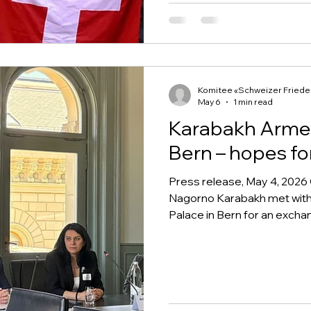
Armenian capital today for 
summit, Christian Solidarity
Komitee «Schweizer Friedens
May 6
1 min read
Karabakh Armen
Bern – hopes for
Press release, May 4, 2026 
Nagorno Karabakh met with
Palace in Bern for an excha
delegation views the propos
initiated by Switzerland, as
In September 2023, Azerbai
nine-month siege and expell
International Court of Justi