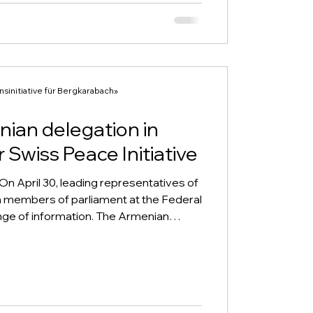
the first-ever EU-Armenia Partnership
 International (CSI) welcomes a u
initiative für Bergkarabach»
ian delegation in
 Swiss Peace Initiative
On April 30, leading representatives of
 members of parliament at the Federal
nge of information. The Armenian
al for an international peace forum,
 an important step toward lasting peace.
jan attacked Nagorno Karabakh after a
ed the Armenians living there. The
c