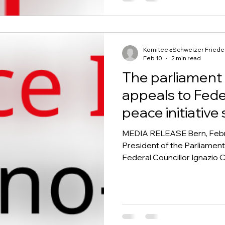
Փոխանցվել է Շվեյցարիա
նախագծի տեքստը․ Դաշ
հանձնարարվում է պատ
մեկ տարվա ըն
Komitee «Schweizer Friedens
Feb 10
2 min read
The parliament
appeals to Feder
peace initiativ
reality
MEDIA RELEASE Bern, Febru
President of the Parliament
Federal Councillor Ignazio C
to implement the Nagorno-
approved by Parliament. T
Peace Initiative for Nagorno
letter of February 2, 2026,
recalls that almost a year 