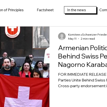
on of Principles
Factsheet
In the news
Com
Komitee «Schweizer Friedens
May 11
2 min read
Armenian Politic
Behind Swiss Pea
Nagorno Karab
FOR IMMEDIATE RELEASE — 
Parties Unite Behind Swiss 
Cross-party endorsement 
national elections Displa
rally in front of the Swiss 
YEREVAN / ZURICH — As Eur