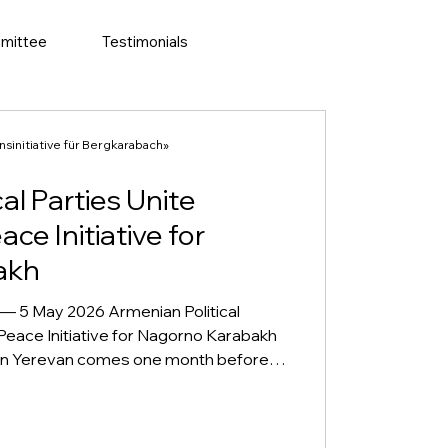
mittee
Testimonials
initiative für Bergkarabach»
al Parties Unite
ce Initiative for
akh
5 May 2026 Armenian Political
Peace Initiative for Nagorno Karabakh
in Yerevan comes one month before
ced Armenians from Nagorno Karabakh
embassy in Yerevan, March 13, 2025
opean leaders gather in the