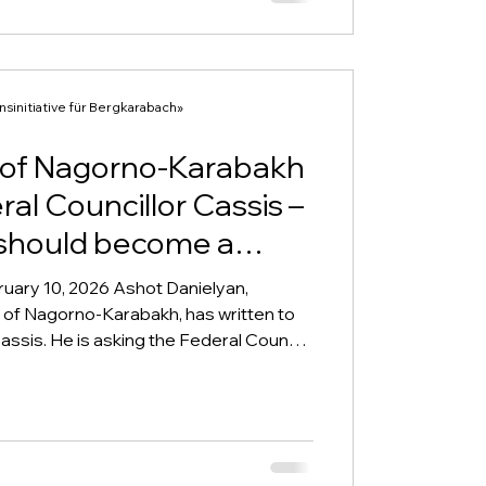
յի Դաշնային խորհրդին։ Օրենքի
նային խորհրդին
շաճ ժամկետում՝ առավելագույնը
initiative für Bergkarabach»
 of Nagorno-Karabakh
al Councillor Cassis –
e should become a
ary 10, 2026 Ashot Danielyan,
 of Nagorno-Karabakh, has written to
assis. He is asking the Federal Council
Karabakh Peace Forum, which was
he non-partisan committee "Swiss
-Karabakh" supports this appeal. In his
 Parliamentary President Danielyan
has passed since the