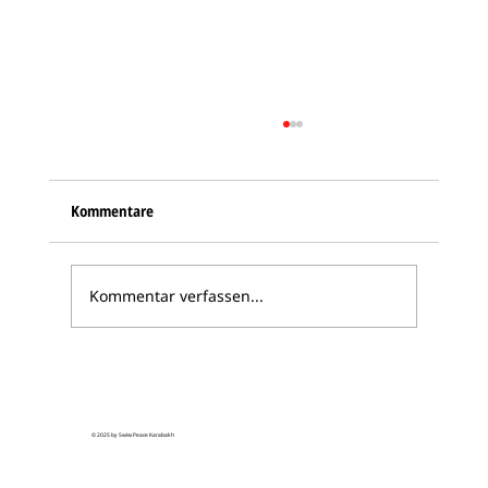
Kommentare
Kommentar verfassen...
Parlament von Bergkarabach wendet sich
an Bundesrat Cassis – Friedensintiative soll
Realität werden
© 2025 by Swiss Peace Karabakh